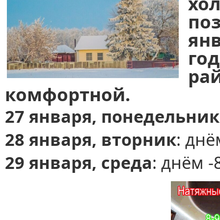
хо
по
ян
го
ра
комфортной.
27 января, понедельник
28 января, вторник
: днё
29 января, среда
: днём -