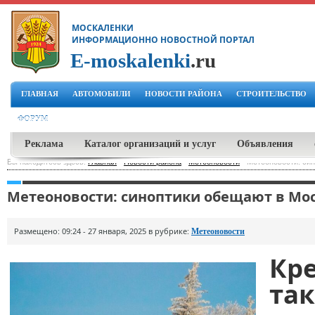
МОСКАЛЕНКИ
ИНФОРМАЦИОННО НОВОСТНОЙ ПОРТАЛ
E-moskalenki
.ru
ГЛАВНАЯ
АВТОМОБИЛИ
НОВОСТИ РАЙОНА
СТРОИТЕЛЬСТВО
ФОРУМ
Реклама
Каталог организаций и услуг
Объявления
Вы находитесь здесь:
Главная
-
Новости района
-
Метеоновости
-
Метеоновости: си
Метеоновости: синоптики обещают в Мо
Размещено: 09:24 - 27 января, 2025 в рубрике:
Метеоновости
Кр
та