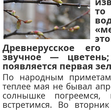
изв
то
во
«м
это
Древнерусское его
звучное — цветень
появляется первая зел
По народным приметам:
теплее мая не бывал апр
солнышке погреемся, 
встретимся. Во вторник