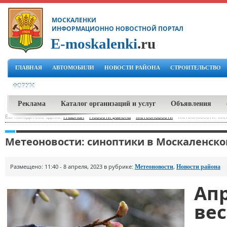
МОСКАЛЕНКИ
ИНФОРМАЦИОННО НОВОСТНОЙ ПОРТАЛ
E-moskalenki
.ru
ГЛАВНАЯ
АВТОМОБИЛИ
НОВОСТИ РАЙОНА
СТРОИТЕЛЬСТВО
ФОРУМ
Реклама
Каталог организаций и услуг
Объявления
Вы находитесь здесь:
Главная
-
Новости района
-
Метеоновости
-
Метеоновости: син
Метеоновости: синоптики в Москаленско
Размещено: 11:40 - 8 апреля, 2023 в рубрике:
,
Метеоновости
Новости района
Ап
ве