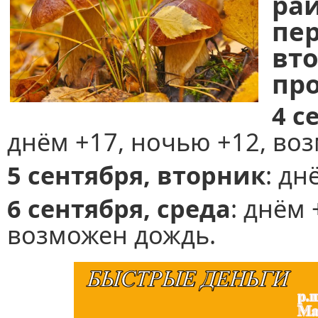
р
пе
вт
про
4 с
днём +17, ночью +12, во
5 сентября, вторник
: дн
6 сентября, среда
: днём
возможен дождь.