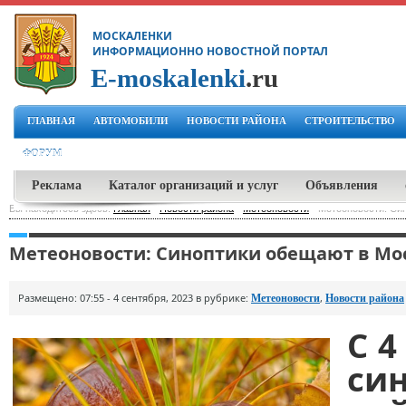
МОСКАЛЕНКИ
ИНФОРМАЦИОННО НОВОСТНОЙ ПОРТАЛ
E-moskalenki
.ru
ГЛАВНАЯ
АВТОМОБИЛИ
НОВОСТИ РАЙОНА
СТРОИТЕЛЬСТВО
ФОРУМ
Реклама
Каталог организаций и услуг
Объявления
Вы находитесь здесь:
Главная
-
Новости района
-
Метеоновости
-
Метеоновости: Си
Метеоновости: Синоптики обещают в Мо
Размещено: 07:55 - 4 сентября, 2023 в рубрике:
,
Метеоновости
Новости района
С 4
си