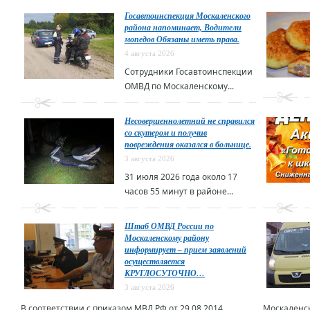
Госавтоинспекция Москаленского
района напоминает, Водители
мопедов Обязаны иметь права.
4 августа 2026
Сотрудники Госавтоинспекции
ОМВД по Москаленскому...
Несовершеннолетний не справился
со скутером и получив
повреждения оказался в больнице.
3 августа 2026
31 июля 2026 года около 17
часов 55 минут в районе...
Штаб ОМВД России по
Москаленскому району
информирует – прием заявлений
осуществляется
КРУГЛОСУТОЧНО…
3 августа 2026
В соответствии с приказом МВД РФ от 29.08.2014...
Москаленск