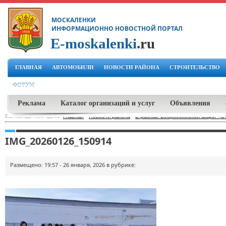
МОСКАЛЕНКИ
ИНФОРМАЦИОННО НОВОСТНОЙ ПОРТАЛ
E-moskalenki
.ru
ГЛАВНАЯ
АВТОМОБИЛИ
НОВОСТИ РАЙОНА
СТРОИТЕЛЬСТВО
ФОРУМ
Реклама
Каталог организаций и услуг
Объявления
Вы находитесь здесь:
Главная
-
Новости района
-
В рамках Всероссийской акции «С
IMG_20260126_150914
Размещено: 19:57 - 26 января, 2026 в рубрике: