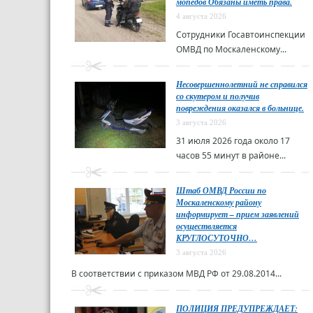
мопедов Обязаны иметь права.
4 августа 2026
Сотрудники Госавтоинспекции
ОМВД по Москаленскому...
Несовершеннолетний не справился
со скутером и получив
повреждения оказался в больнице.
3 августа 2026
31 июля 2026 года около 17
часов 55 минут в районе...
Штаб ОМВД России по
Москаленскому району
информирует – прием заявлений
осуществляется
КРУГЛОСУТОЧНО…
3 августа 2026
В соответствии с приказом МВД РФ от 29.08.2014...
ПОЛИЦИЯ ПРЕДУПРЕЖДАЕТ: