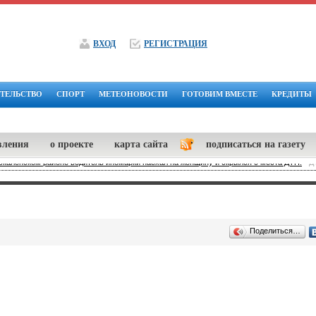
ВХОД
РЕГИСТРАЦИЯ
ТЕЛЬСТВО
СПОРТ
МЕТЕОНОВОСТИ
ГОТОВИМ ВМЕСТЕ
КРЕДИТЫ
вления
о проекте
карта сайта
подписаться на газету
скаленском районе водитель иномарки наехал на женщину и скрылся с места ДТП.
-
Д
Поделиться…