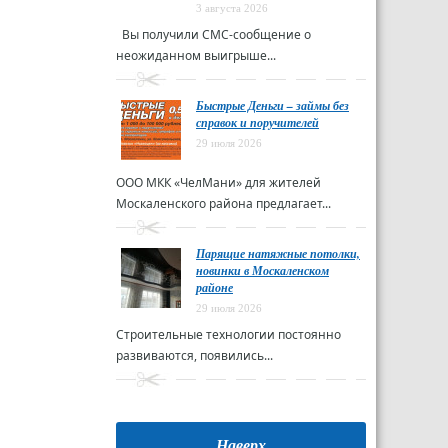
3 августа 2026
Вы получили СМС-сообщение о
неожиданном выигрыше...
Быстрые Деньги – займы без
справок и поручителей
29 июля 2026
ООО МКК «ЧелМани» для жителей
Москаленского района предлагает...
Парящие натяжные потолки,
новинки в Москаленском
районе
29 июля 2026
Строительные технологии постоянно
развиваются, появились...
Наверх