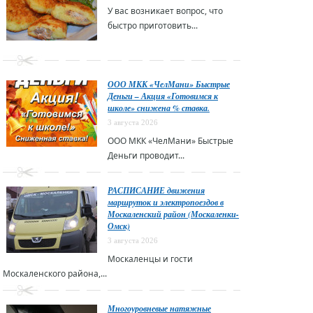
У вас возникает вопрос, что
быстро приготовить...
ООО МКК «ЧелМани» Быстрые
Деньги – Акция «Готовимся к
школе» снижена % ставка.
3 августа 2026
ООО МКК «ЧелМани» Быстрые
Деньги проводит...
РАСПИСАНИЕ движения
маршруток и электропоездов в
Москаленский район (Москаленки-
Омск)
3 августа 2026
Москаленцы и гости
Москаленского района,...
Многоуровневые натяжные