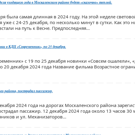
еля уходящего года в Москаленском районе будет «сказочно» теплой.
бря была самая длинная в 2024 году. На этой неделе светов
 уже с 24-25 декабря, по несколько минут в сутки. Как это н
стали на путь к Весне. Предпоследняя...
и в КДЦ «Современник», по 25 декабря.
ременник» с 19 по 25 декабря новинки «Совсем ошалели«, 
 по 20 декабря 2024 года Название фильма Возрастное огра
го района, пострадал пассажир.
декабря 2024 года на дорогах Москаленского района зареги
острадал пассажир. 12 декабря 2024 года около 13 часов 30 
яников и ул. Механизаторов...