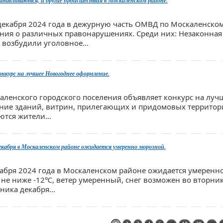
навливаются, и другие происшествия в Москаленском районе.
 декабря 2024 года в дежурную часть ОМВД по Москаленском
ния о различных правонарушениях. Среди них: Незаконная 
 возбудили уголовное...
онкурс на лучшее Новогоднее оформление.
ленского городского поселения объявляет конкурс на луч
ние зданий, витрин, прилегающих и придомовых территори
ются жители...
екабря в Москаленском районе ожидается умеренно морозной.
екабря 2024 года в Москаленском районе ожидается умеренн
 не ниже -12℃, ветер умеренный, снег возможен во вторник
ника декабря...