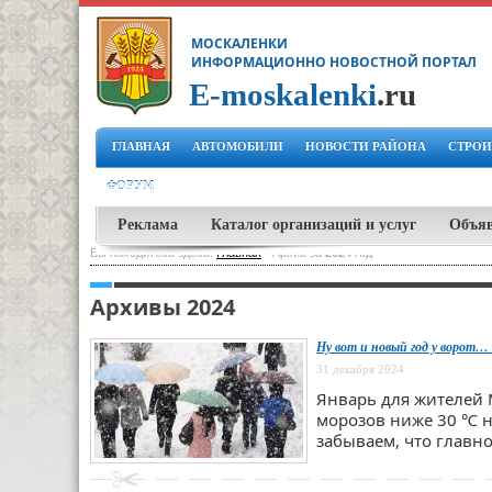
МОСКАЛЕНКИ
ИНФОРМАЦИОННО НОВОСТНОЙ ПОРТАЛ
E-moskalenki
.ru
ГЛАВНАЯ
АВТОМОБИЛИ
НОВОСТИ РАЙОНА
СТРОИ
ФОРУМ
Реклама
Каталог организаций и услуг
Объя
Вы находитесь здесь:
Главная
-
Архив за
2024
год
Архивы 2024
Ну вот и новый год у ворот… 
31 декабря 2024
Январь для жителей 
морозов ниже 30 ℃ н
забываем, что главное