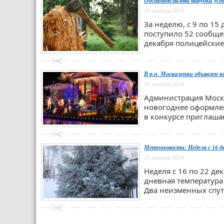
Обстоятельства вырубки уста
18 декабря 2024
За неделю, с 9 по 15
поступило 52 сообще
декабря полицейские
В р.п. Москаленки объявлен к
15 декабря 2024
Администрация Моска
новогоднее оформле
в конкурсе приглаша
Метеоновости: Неделя с 16 д
13 декабря 2024
Неделя с 16 по 22 д
дневная температура
Два неизменных спут