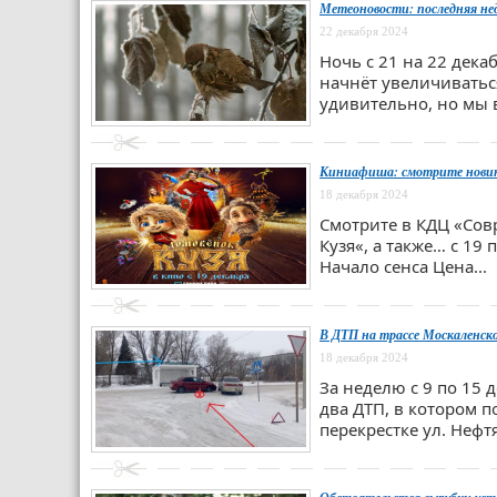
Метеоновости: последняя нед
22 декабря 2024
Ночь с 21 на 22 дека
начнёт увеличиваться
удивительно, но мы в
Киниафиша: смотрите новинк
18 декабря 2024
Смотрите в КДЦ «Сов
Кузя«, а также… с 19
Начало сенса Цена...
В ДТП на трассе Москаленско
18 декабря 2024
За неделю с 9 по 15 
два ДТП, в котором п
перекрестке ул. Нефт