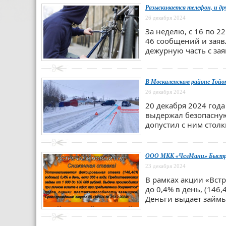
Разыскивается телефон, и др
26 декабря 2024
За неделю, с 16 по 
46 сообщений и заяв
дежурную часть с зая
В Москаленском районе Тойот
26 декабря 2024
20 декабря 2024 год
выдержал безопасну
допустил с ним столк
ООО МКК «ЧелМани» Быстрые
23 декабря 2024
В рамках акции «Вст
до 0,4% в день, (146
Деньги выдает займы 