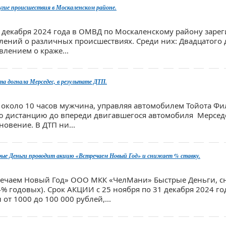
угие происшествия в Москаленском районе.
22 декабря 2024 года в ОМВД по Москаленскому району заре
лений о различных происшествиях. Среди них: Двадцатого 
влением о краже...
а догнала Мерседес, в результате ДТП.
а около 10 часов мужчина, управляя автомобилем Тойота Фи
ю дистанцию до впереди двигавшегося автомобиля Мерсед
новение. В ДТП ни...
 Деньги проводит акцию «Встречаем Новый Год» и снижает % ставку.
речаем Новый Год» ООО МКК «ЧелМани» Быстрые Деньги, сн
,4% годовых). Срок АКЦИИ с 25 ноября по 31 декабря 2024 го
от 1000 до 100 000 рублей,...