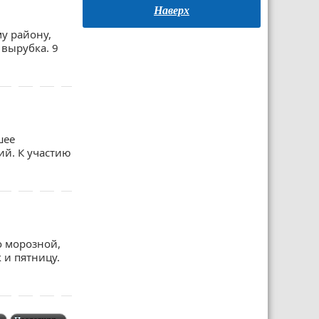
Наверх
у району,
вырубка. 9
шее
й. К участию
о морозной,
 и пятницу.