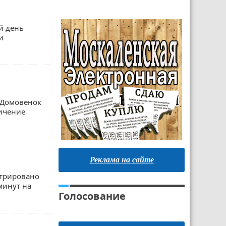
ой день
и
«Домовенок
ничение
Реклама на сайте
стрировано
минут на
Голосование