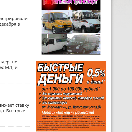
гистрировали
декабря в
лдер, не
ес МЛ, и
ижает ставку
да. Быстрые