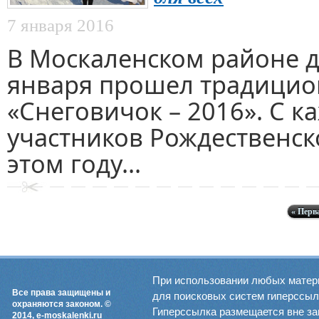
7 января 2016
В Москаленском районе д
января прошел традицио
«Снеговичок – 2016». С 
участников Рождественск
этом году...
« Перв
При использовании любых матер
Все права защищены и
для поисковых систем гиперссылка
охраняются законом. ©
Гиперссылка размещается вне зав
2014, e-moskalenki.ru