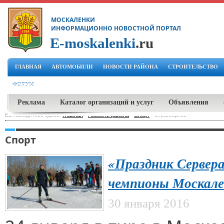
МОСКАЛЕНКИ
ИНФОРМАЦИОННО НОВОСТНОЙ ПОРТАЛ
E-moskalenki
.ru
ГЛАВНАЯ
АВТОМОБИЛИ
НОВОСТИ РАЙОНА
СТРОИТЕЛЬСТВО
ФОРУМ
Реклама
Каталог организаций и услуг
Объявления
Вы находитесь здесь:
Главная
-
Новости района
-
Спорт
-
Страница 30
Спорт
«Праздник Сервера
чемпионы Москале
30 января 2016