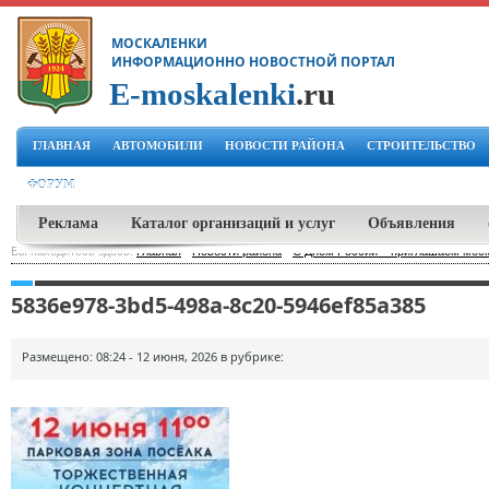
МОСКАЛЕНКИ
ИНФОРМАЦИОННО НОВОСТНОЙ ПОРТАЛ
E-moskalenki
.ru
ГЛАВНАЯ
АВТОМОБИЛИ
НОВОСТИ РАЙОНА
СТРОИТЕЛЬСТВО
ФОРУМ
Реклама
Каталог организаций и услуг
Объявления
Вы находитесь здесь:
Главная
-
Новости района
-
С Днем России – приглашаем моска
5836e978-3bd5-498a-8c20-5946ef85a385
Размещено: 08:24 - 12 июня, 2026 в рубрике: