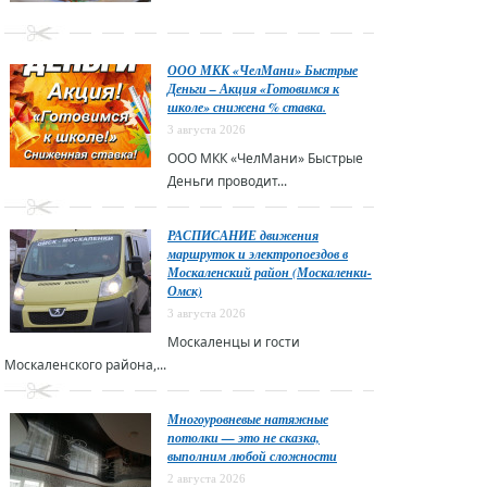
ООО МКК «ЧелМани» Быстрые
Деньги – Акция «Готовимся к
школе» снижена % ставка.
3 августа 2026
ООО МКК «ЧелМани» Быстрые
Деньги проводит...
РАСПИСАНИЕ движения
маршруток и электропоездов в
Москаленский район (Москаленки-
Омск)
3 августа 2026
Москаленцы и гости
Москаленского района,...
Многоуровневые натяжные
потолки — это не сказка,
выполним любой сложности
2 августа 2026