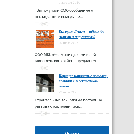
3 августа 2026
Вы получили СМС-сообщение о
неожиданном выигрыше...
Быстрые Деньги – займы без
справок и поручителей
29 июля 2026
ООО МКК «ЧелМани» для жителей
Москаленского района предлагает...
Парящие натяжные потолки,
новинки в Москаленском
районе
29 июля 2026
Строительные технологии постоянно
развиваются, появились...
Наверх