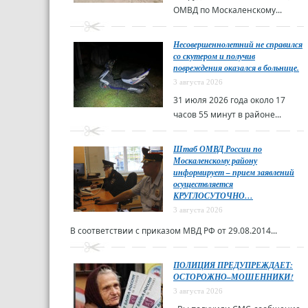
ОМВД по Москаленскому...
Несовершеннолетний не справился
со скутером и получив
повреждения оказался в больнице.
3 августа 2026
31 июля 2026 года около 17
часов 55 минут в районе...
Штаб ОМВД России по
Москаленскому району
информирует – прием заявлений
осуществляется
КРУГЛОСУТОЧНО…
3 августа 2026
В соответствии с приказом МВД РФ от 29.08.2014...
ПОЛИЦИЯ ПРЕДУПРЕЖДАЕТ:
ОСТОРОЖНО–МОШЕННИКИ!
3 августа 2026