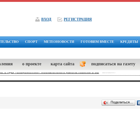
ВХОД
РЕГИСТРАЦИЯ
ТЕЛЬСТВО
СПОРТ
МЕТЕОНОВОСТИ
ГОТОВИМ ВМЕСТЕ
КРЕДИТЫ
вления
о проекте
карта сайта
подписаться на газету
: в КДЦ «Современник» Москаленского района новинки в 3D
-
ассасин
Поделиться…