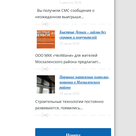
3 августа 2026
Вы получили СМС-сообщение о
неожиданном выигрыше...
Быстрые Деньги – займы без
справок и поручителей
29 июля 2026
ООО МКК «ЧелМани» для жителей
Москаленского района предлагает...
Парящие натяжные потолки,
новинки в Москаленском
районе
29 июля 2026
Строительные технологии постоянно
развиваются, появились...
Наверх