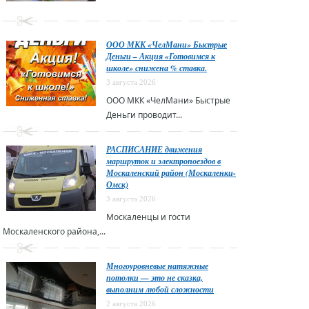
ООО МКК «ЧелМани» Быстрые
Деньги – Акция «Готовимся к
школе» снижена % ставка.
3 августа 2026
ООО МКК «ЧелМани» Быстрые
Деньги проводит...
РАСПИСАНИЕ движения
маршруток и электропоездов в
Москаленский район (Москаленки-
Омск)
3 августа 2026
Москаленцы и гости
Москаленского района,...
Многоуровневые натяжные
потолки — это не сказка,
выполним любой сложности
2 августа 2026