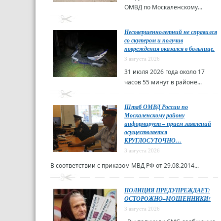
ОМВД по Москаленскому...
Несовершеннолетний не справился
со скутером и получив
повреждения оказался в больнице.
3 августа 2026
31 июля 2026 года около 17
часов 55 минут в районе...
Штаб ОМВД России по
Москаленскому району
информирует – прием заявлений
осуществляется
КРУГЛОСУТОЧНО…
3 августа 2026
В соответствии с приказом МВД РФ от 29.08.2014...
ПОЛИЦИЯ ПРЕДУПРЕЖДАЕТ:
ОСТОРОЖНО–МОШЕННИКИ!
3 августа 2026