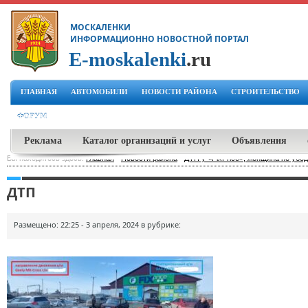
МОСКАЛЕНКИ
ИНФОРМАЦИОННО НОВОСТНОЙ ПОРТАЛ
E-moskalenki
.ru
ГЛАВНАЯ
АВТОМОБИЛИ
НОВОСТИ РАЙОНА
СТРОИТЕЛЬСТВО
ФОРУМ
Реклама
Каталог организаций и услуг
Объявления
Вы находитесь здесь:
Главная
-
Новости района
-
ДТП у «FixPrice», женщина не убе
ДТП
Размещено: 22:25 - 3 апреля, 2024 в рубрике: