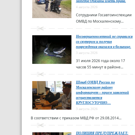
мопедов Обязаны иметь права.
4 августа 2026
Сотрудники Госавтоинспекции
ОМВД по Москаленскому...
Несовершеннолетний не справился
со скутером и получив
повреждения оказался в больнице.
3 августа 2026
31 июля 2026 года около 17
часов 55 минут в районе...
Штаб ОМВД России по
Москаленскому району
информирует – прием заявлений
осуществляется
КРУГЛОСУТОЧНО…
3 августа 2026
В соответствии с приказом МВД РФ от 29.08.2014...
ПОЛИЦИЯ ПРЕДУПРЕЖДАЕТ: