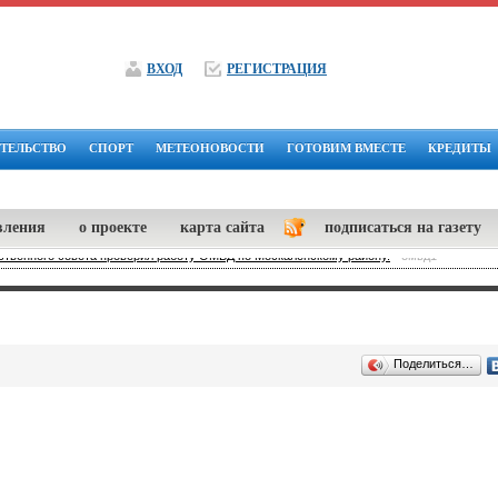
ВХОД
РЕГИСТРАЦИЯ
ТЕЛЬСТВО
СПОРТ
МЕТЕОНОВОСТИ
ГОТОВИМ ВМЕСТЕ
КРЕДИТЫ
вления
о проекте
карта сайта
подписаться на газету
твенного совета проверил работу ОМВД по Москаленскому району.
-
омвд1
Поделиться…