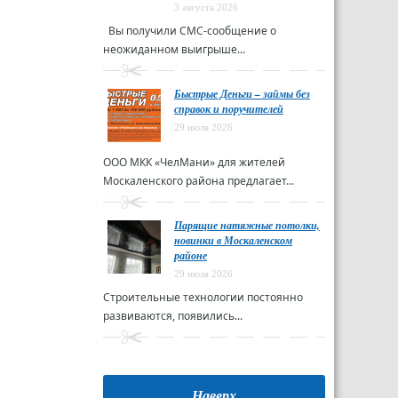
3 августа 2026
Вы получили СМС-сообщение о
неожиданном выигрыше...
Быстрые Деньги – займы без
справок и поручителей
29 июля 2026
ООО МКК «ЧелМани» для жителей
Москаленского района предлагает...
Парящие натяжные потолки,
новинки в Москаленском
районе
29 июля 2026
Строительные технологии постоянно
развиваются, появились...
Наверх