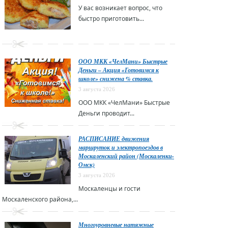
У вас возникает вопрос, что
быстро приготовить...
ООО МКК «ЧелМани» Быстрые
Деньги – Акция «Готовимся к
школе» снижена % ставка.
3 августа 2026
ООО МКК «ЧелМани» Быстрые
Деньги проводит...
РАСПИСАНИЕ движения
маршруток и электропоездов в
Москаленский район (Москаленки-
Омск)
3 августа 2026
Москаленцы и гости
Москаленского района,...
Многоуровневые натяжные